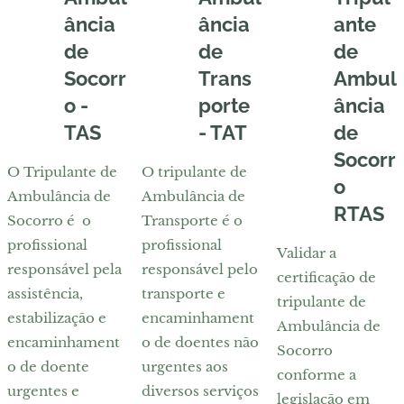
ância
ância
ante
de
de
de
Socorr
Trans
Ambul
o -
porte
ância
TAS
- TAT
de
Socorr
O Tripulante de
O tripulante de
o
Ambulância de
Ambulância de
RTAS
Socorro é o
Transporte é o
profissional
profissional
Validar a
responsável pela
responsável pelo
certificação de
assistência,
transporte e
tripulante de
estabilização e
encaminhament
Ambulância de
encaminhament
o de doentes não
Socorro
o de doente
urgentes aos
conforme a
urgentes e
diversos serviços
legislação em