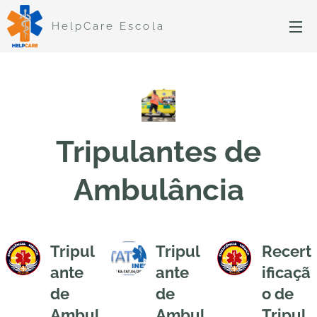
HelpCare Escola
Tripulantes de
Ambulância
Tripul
Tripul
Recert
ante
ante
ificaçã
de
de
o de
Ambul
Ambul
Tripul