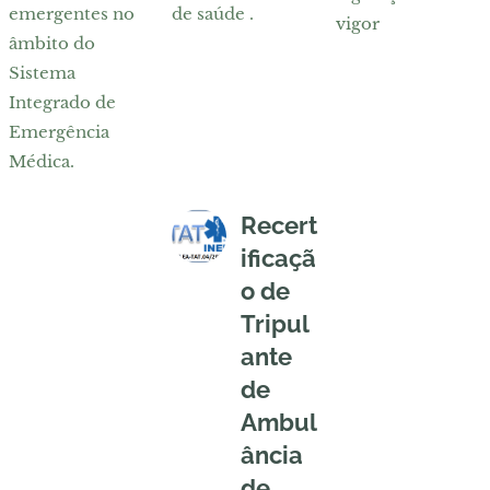
emergentes no
de saúde .
vigor
âmbito do
Sistema
Integrado de
Emergência
Médica.
Recert
ificaçã
o de
Tripul
ante
de
Ambul
ância
de