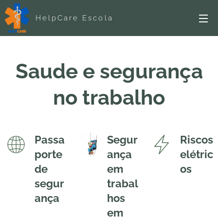
HelpCare Escola
Saude e segurança
no trabalho
Passa
Segur
Riscos
porte
ança
elétric
de
em
os
segur
trabal
ança
hos
em