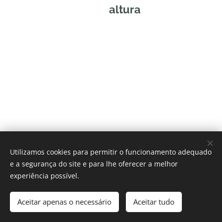
altura
Utilizamos cookies para permitir o funcionamento adequado
e a segurança do site e para lhe oferecer a melhor
experiência possível.
Helpcare
Aceitar apenas o necessário
Aceitar tudo
Cookies