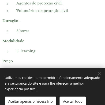
Agentes de proteção civil,
Voluntários de proteção civil
Duração
-
8 horas
Modalidade
E-learning
Preço
25€ por formando
Utilizamos cookies para permitir o funcionamento adequado
e a segurança do site e para lhe oferecer a melhor
experiência possível.
Helpcare
Aceitar apenas o necessário
Aceitar tudo
Cookies