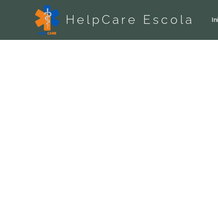
HelpCare Escola
In