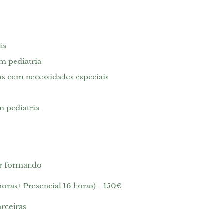
ia
m pediatria
s com necessidades especiais
 pediatria
r formando
ras+ Presencial 16 horas) - 150€
rceiras