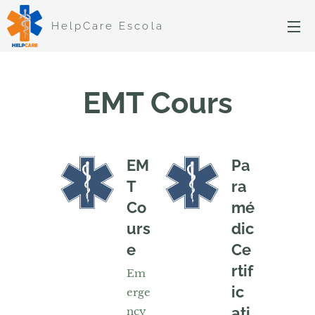
HelpCare Escola
EMT Cours
EM
Pa
T
ra
Co
mé
urs
dic
e
Ce
rtif
Em
ic
erge
ati
ncy