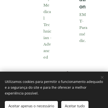
Me
on
dica
EM
l
T-
Tec
Para
hnic
mé
ian -
dic.
Adv
anc
ed
Utilizamos cookies para permitir o funcionamento adequado
e a segurança do site e para lhe oferecer a melhor
experiência possível.
Helpcare
Aceitar apenas o necessário
Aceitar tudo